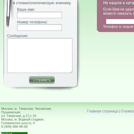
в стоматологическую клинику
Если Вам не удал
Ваше имя:
можете заказать 
Номер телефона:
Телефон (с кодом
Сообщение:
Москва, м. Тверская, Чеховская,
Главная страница
|
О комп
Пушкинская,
ул. Тверская, д.17,с 10
Москва, м. Водный стадион,
Головинское шоссе, 4
8 (909) 966-98-08