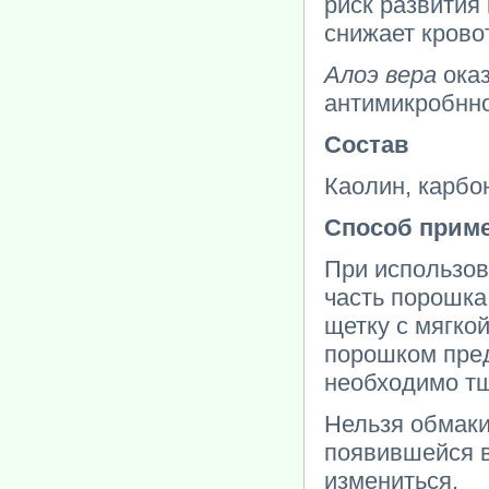
риск развития 
снижает крово
Алоэ вера
оказ
антимикробнно
Состав
Каолин, карбон
Способ прим
При использов
часть порошка
щетку с мягко
порошком пред
необходимо тщ
Нельзя обмакив
появившейся в
измениться.