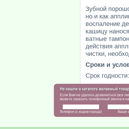
Зубной порошо
но и как аппл
воспаление де
кашицу нанося
ватные тампон
действия аппли
чистки, необх
Сроки и усло
Срок годности:
Если Вам не удалось дозвониться (все ли
можете заказать телефонный звонок и на
Телефон (с кодом города)
Ваше 