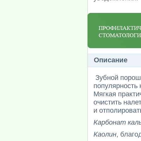
Описание
Зубной порошо
популярность 
Мягкая практи
очистить нале
и отполироват
Карбонат кал
Каолин
, благ