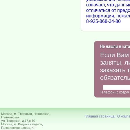
означает, что данны
отличаться от пред
информации, пожалу
8-925-868-34-80
Если Вам 
заняты, л
заказать 
обязатель
Телефон (с кодом
Москва, м. Тверская, Чеховская,
Главная страница
|
О комп
Пушкинская,
ул. Тверская, д.17,с 10
Москва, м. Водный стадион,
Головинское шоссе, 4